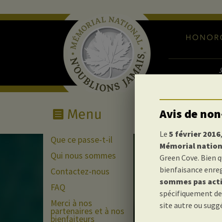
Avis de non
Le
5 février 2016
Que ce passe-t-il
Mémorial nation
Qui nous sommes
Green Cove. Bien 
RETOUR EN ARR
bienfaisance enreg
Contactez-nous
sommes pas acti
FAQ
spécifiquement des
Merci à nos
site autre ou sugg
Sir Ali
partenaires et à nos
bienfaiteurs