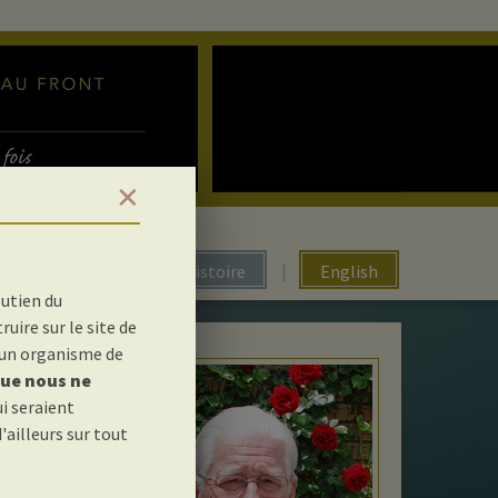
✕
|
l'histoire
English
outien du
ruire sur le site de
 un organisme de
que nous ne
ui seraient
ailleurs sur tout