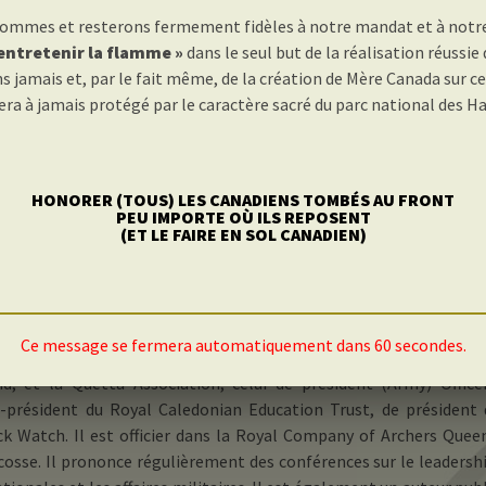
ommes et resterons fermement fidèles à notre mandat et à notre 
 entretenir la flamme »
dans le seul but de la réalisation réussi
s jamais et, par le fait même, de la création de Mère Canada sur c
yal British Legion Scotland Chairman of t
 sera à jamais protégé par le caractère sacré du parc national des 
Museum Trust
vi dans la British Army de 1970 à 2005. Ses deux dernières nominati
HONORER (TOUS) LES CANADIENS TOMBÉS AU FRONT
eral Officer Commanding Northern Ireland, puis de Adjutant Gener
PEU IMPORTE OÙ ILS REPOSENT
(ET LE FAIRE EN SOL CANADIEN)
oard responsable des questions personnelles).
t vice-président de la Commission des sépultures de guerre 
11 à 2013, après en avoir été commissaire depuis 2005. Il a é
 nombre de postes honoraires et volontaires, dont notamment
Ce message se fermera automatiquement dans 60 secondes.
 de la Royal British Legion Scotland, Poppy Scotland, Officer
d, et la Quetta Association, celui de président (Army) Officer
e-président du Royal Caledonian Education Trust, de président 
 Watch. Il est officier dans la Royal Company of Archers Queen
cosse. Il prononce régulièrement des conférences sur le leadersh